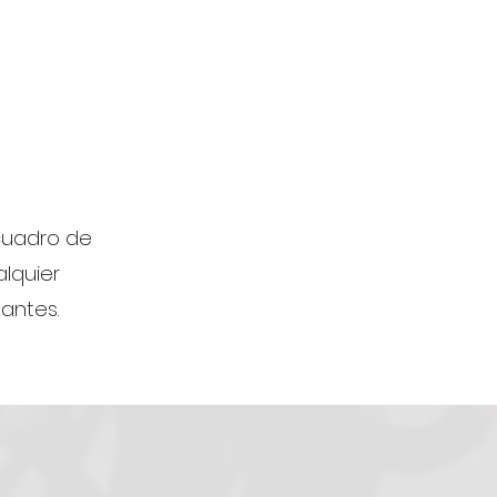
 cuadro de
lquier
tantes.