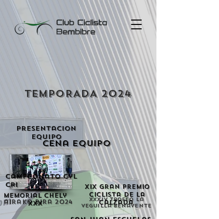
TEMPORADA 2024
Presentacion
equipo
Cena equipo
Campeonato CyL
CRI
XIX Gran Premio
Ciclista de la
Memorial Chely
XXXIV Trofeo la
airako bira 2024
Calzada
XXX
Veguilla Benavente