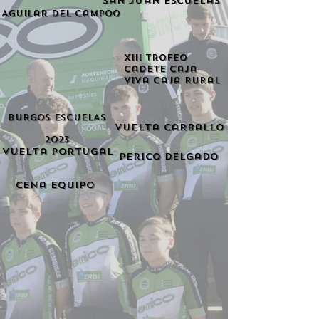
San Juan Escuelas
Aguilar del Campoo
XIII Trofeo
Cadete Caja
Viva Caja Rural
BURGOS ESCUELAS
Vuelta Carballo
2023
Vuelta Portugal
Perico Delgado
Cena equipo