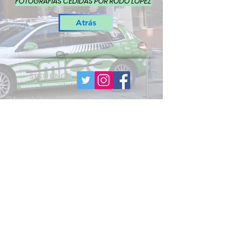
FOTOGRAFÍAS CEDIDAS POR RODO LÓPEZ
Atrás
SÍGUENOS
@bembibreciclismo
2023 CLUB CICLISTA BEMBIBRE EMICO -
ERBI
Aviso Legal
Uso de Cookies